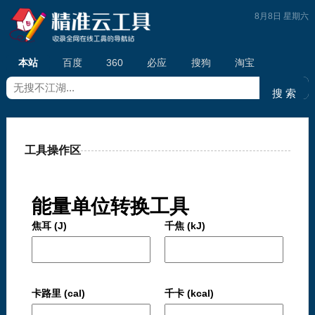
8月8日 星期六
本站
百度
360
必应
搜狗
淘宝
工具操作区
能量单位转换工具
焦耳 (J)
千焦 (kJ)
卡路里 (cal)
千卡 (kcal)