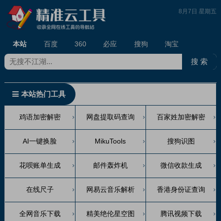
8月7日 星期五
本站
百度
360
必应
搜狗
淘宝
本站热门工具
鸡语加密解密
网盘提取码查询
百家姓加密解密
AI一键换脸
MikuTools
搜狗识图
花呗账单生成
邮件轰炸机
微信收款生成
在线尺子
网易云音乐解析
香港身份证查询
全网音乐下载
精美绝伦星空图
腾讯视频下载