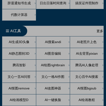
辞退通知书生成
日出日落时间查询
搞笑证件照制作
代数计算器
AI工具
更多
AI生成3D头像
AI搜索andi
AI老照片上色
AI静态图转3D
AI图音编辑
AI去背景pixian
腾讯智影
AI绘图rightbrain
腾讯AI人像处理
文心一言AI问答
文心一格AI作图
文心百中AI搜索
AI抠图remove
AI改图神器
AI抠图bgsub
AI绘画模型D
AI一键换脸
AI绘画教程