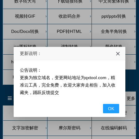
数字转大写
下载链接转换
中文简繁体转换
视频转GIF
收款码合并
ppt/pptx转换
Doc/Docx转换
PDF转HTML
全角半角转换
ico图标转换
进制转换
颜色转换
更新说明：
htacce转nginx
汉字转拼音五笔
拼音转换
公告说明：
hex转字符串
更换为独立域名，变更网站地址为qxtool.com，精
准云工具，完全免费，欢迎大家奔走相告，加入收
藏夹，踊跃反馈提交
加密解密
更多
OK
摩斯电码
百家姓加密解密
鸡语加密解密
文字加密解密
摩尔斯密码
在线编码解码