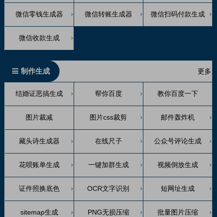
微信零钱生成器
微信转账生成器
微信扫码付款生成
微信收款生成
制作生成
更多
结婚证恶搞生成
帮你百度
教你百度一下
图片裁减
图片css裁剪
邮件轰炸机
藏头诗生成器
在线尺子
公众号评论生成
花呗账单生成
一键加群生成
视频倒放生成
证件照换底色
OCR文字识别
短网址生成
sitemap生成
PNG无损压缩
批量图片压缩