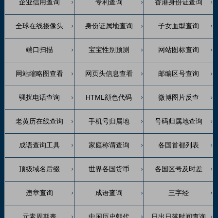
企业信用查询
专利查询
香港身份证查询
全球在线摄像头
身份证属地查询
子女血型查询
端口扫描
宝宝性别预测
网站图标查询
网站缩略图查看
网页头信息查看
邮编区号查询
骚扰电话查询
HTML顔色代码
微博图片反查
老黄历在线查询
手机号归属地
号码归属地查询
成语查询工具
家庭称谓查询
各国首都列表
顶级域名后缀
世界各国货币
各国区号及时差
违章查询
成语查询
三字经
元素周期表
中国历史朝代
日出日落时间查询