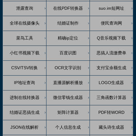
泄露查询
在线PDF转换器
suo.im短网址
全球在线摄像头
结婚证制作
便民查询网
菜鸟工具
精确ip定位
Q音乐视频下载
小红书视频下载
百度识图
恶搞人流缴费单
CSV/TSV转换
OCR文字识别
支付宝余额生成
IP地址查询
直播源解析播放
LOGO生成器
进制在线转换器
微信零钱生成器
三角函数计算器
结婚证恶搞生成
矩阵计算器
PDF转WORD
JSON在线解析
个人信息生成
藏头诗生成器