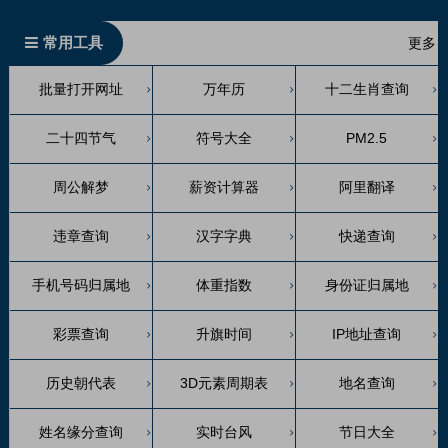
常用工具
更多
批量打开网址
万年历
十二生肖查询
二十四节气
符号大全
PM2.5
周公解梦
薪资计算器
阿里翻译
违章查询
汉字字典
快递查询
手机号码归属地
体重指数
身份证归属地
彩票查询
升旗时间
IP地址查询
历史朝代表
3D元素周期表
地名查询
姓名缘分查询
实时台风
节日大全