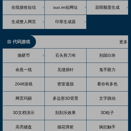
在线接收短信
suo.im短网址
花呗额度生成
生成整人网页
印章生成器
代码游戏
更多
抛硬币
石头剪刀布
别踩白块
命悬一线
见缝插针
鬼手眼力
2048游戏
密室逃脱
看你有多色
网页玛丽
多边形3D背景
文字跳动
3D文档演示
刮刮乐效果
3D粒子
高亮键盘
烟花弹射
疯狂触手