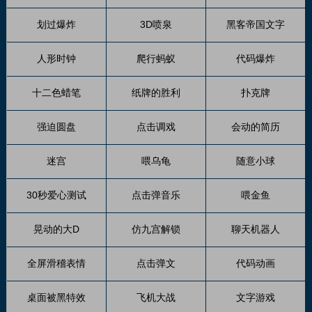
划过爆炸
3D喷泉
黑客帝国文字
人形时钟
爬行蚂蚁
代码爆炸
十二色蜡笔
纸牌的胜利
扑克牌
强迫圆盘
点击调戏
会动的简历
迷宫
喂乌龟
随意小球
30秒爱心测试
点击弹音乐
喂金鱼
晃动的大D
仿九宫解锁
聊天机器人
全屏滑稽表情
点击弹文
代码动画
桌面被黑特效
飞机大战
文字游戏