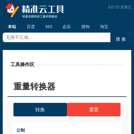
8月7日 星期五
本站
百度
360
必应
搜狗
淘宝
工具操作区
重量转换器
重置
转换
公制