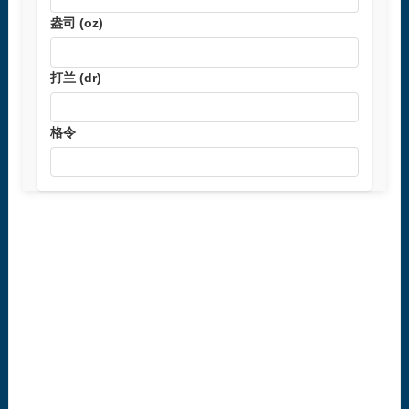
盎司 (oz)
打兰 (dr)
格令