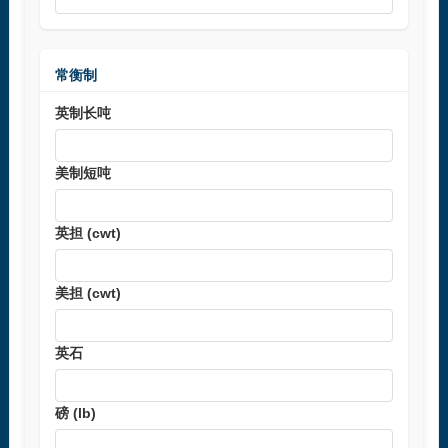
常衡制
英制长吨
美制短吨
英担 (cwt)
美担 (cwt)
英石
磅 (lb)