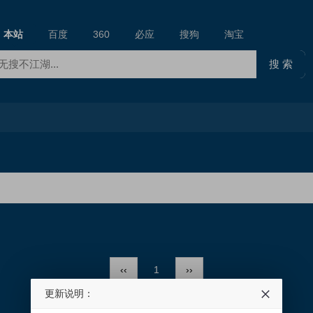
本站
百度
360
必应
搜狗
淘宝
‹‹
1
››
更新说明：