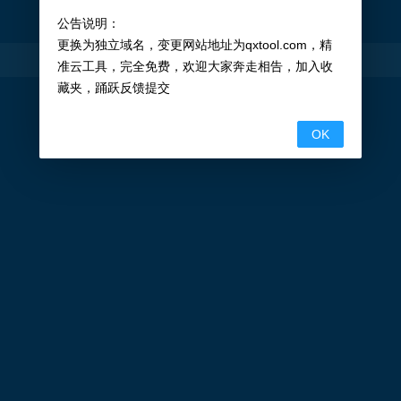
公告说明：
更换为独立域名，变更网站地址为qxtool.com，精
精准云工具
©
2026
准云工具，完全免费，欢迎大家奔走相告，加入收
藏夹，踊跃反馈提交
OK