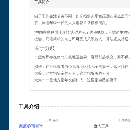
工具简介
由于工作生活节奏不同，如今很多关系稍疏远的亲戚之间
孩，就连年轻一代的大人也都常常模糊混乱。
“中国家庭称谓计算器”为你避免了这种尴尬，只需简单的输
按键，只需简单的点击即可完成关系输入，算法还支持逆
关于分歧
一些称呼存在南北方或地区差异，容易引起歧义，并不保
媳妇：在古代或者当今北方地区指儿子的妻子，这里指自
大爷：北方指父亲的哥哥，这里指爷爷的哥哥
太太：一些地方指年长的妇人，这里指自己的妻子
工具介绍
工具名称
工具类
家庭称谓查询
查询工具