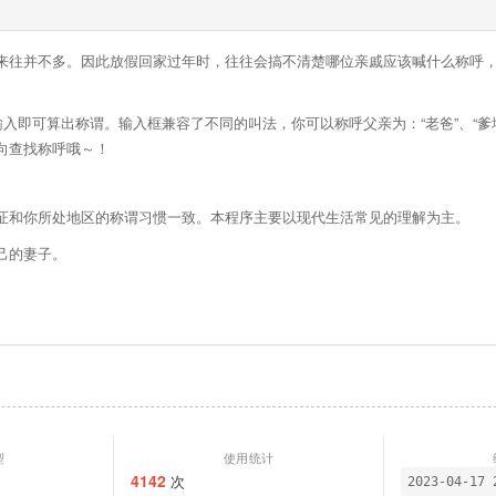
来往并不多。因此放假回家过年时，往往会搞不清楚哪位亲戚应该喊什么称呼
入即可算出称谓。输入框兼容了不同的叫法，你可以称呼父亲为：“老爸”、“爹
向查找称呼哦～！
证和你所处地区的称谓习惯一致。本程序主要以现代生活常见的理解为主。
己的妻子。
型
使用统计
4142
次
2023-04-17 