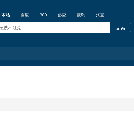
本站
百度
360
必应
搜狗
淘宝