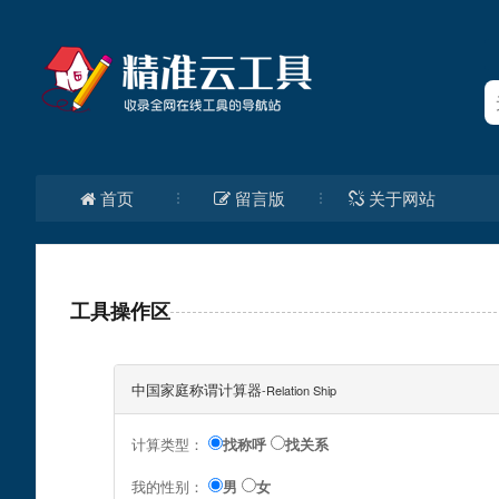
首页
留言版
关于网站
工具操作区
中国家庭称谓计算器
-Relation Ship
计算类型：
找称呼
找关系
我的性别：
男
女