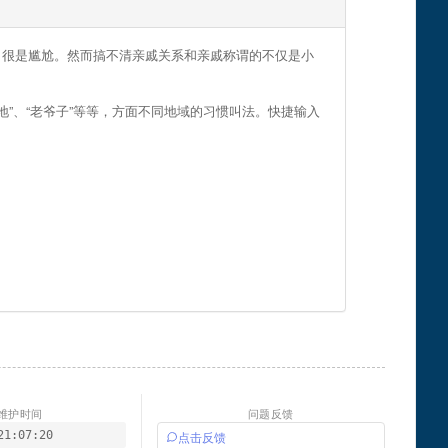
，很是尴尬。然而搞不清亲戚关系和亲戚称谓的不仅是小
地”、“老爷子”等等，方面不同地域的习惯叫法。快捷输入
维护时间
问题反馈
21:07:20
点击反馈