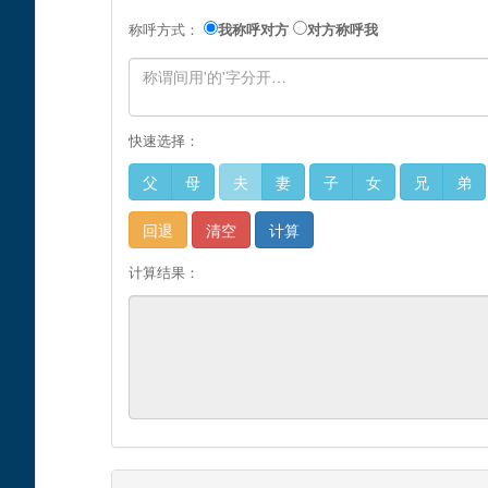
称呼方式：
我称呼对方
对方称呼我
快速选择：
父
母
夫
妻
子
女
兄
弟
回退
清空
计算
计算结果：