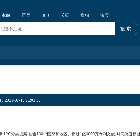
本站
百度
360
必应
搜狗
淘宝
23-07-13 21:03:13
高级检索 IPC分类搜索 包含108个国家和地区、超过1亿3000万专利文献,时间跨