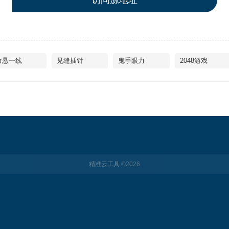
访问源地址
命悬一线
见缝插针
鬼手眼力
2048游戏
精准云工具
©
2026