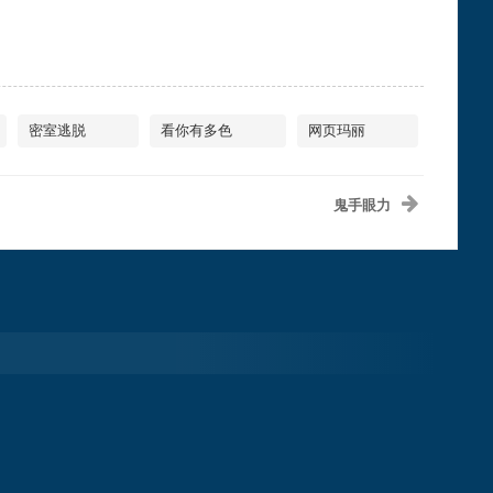
密室逃脱
看你有多色
网页玛丽
鬼手眼力