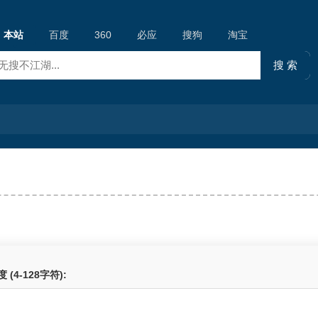
本站
百度
360
必应
搜狗
淘宝
 (4-128字符):