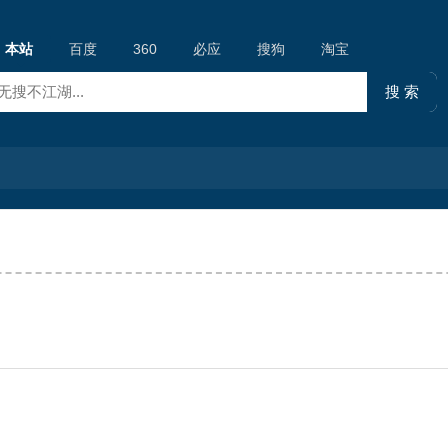
本站
百度
360
必应
搜狗
淘宝