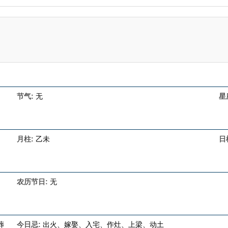
节气:
无
星
月柱:
乙未
日
农历节日:
无
葬
今日忌:
出火、嫁娶、入宅、作灶、上梁、动土