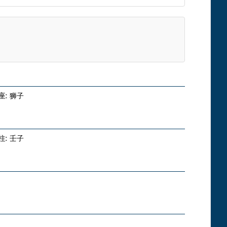
座:
狮子
柱:
壬子