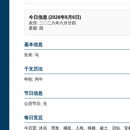
今日信息 (2026年8月6日)
农历: 二〇二六年六月廿四
星期: 四
基本信息
生肖:
马
干支历法
年柱:
丙午
节日信息
公历节日:
无
每日宜忌
今日宜:
沐浴、理发、捕捉、入殓、移柩、破土、启钻、安