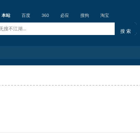
本站
百度
360
必应
搜狗
淘宝