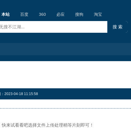
本站
百度
360
必应
搜狗
淘宝
23-04-18 11:15:58
f文，快来试看看吧选择文件上传处理稍等片刻即可！