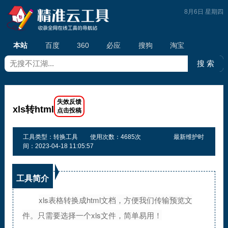
8月6日 星期四
本站
百度
360
必应
搜狗
淘宝
xls转html
工具类型：转换工具
使用次数：4685次
最新维护时
间：2023-04-18 11:05:57
工具简介
xls表格转换成html文档，方便我们传输预览文
件。只需要选择一个xls文件，简单易用！