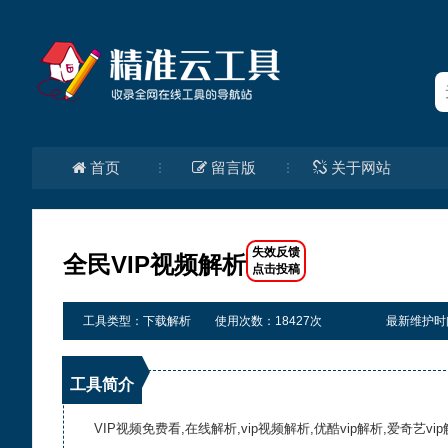
首页
留言版
关于网站
全民VIP视频解析
工具类型：下载解析
使用次数：18427次
最新维护时间：2
工具简介
VIP视频免费看,在线解析,vip视频解析,优酷vip解析,爱奇艺vip