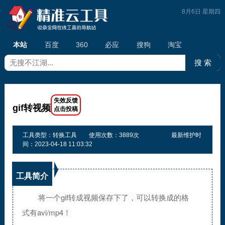
8月6日 星期四
本站
百度
360
必应
搜狗
淘宝
gif转视频
工具类型：转换工具
使用次数：3889次
最新维护时
间：2023-04-18 11:03:32
工具简介
将一个gif转成视频保存下了，可以转换成的格
式有avi/mp4！