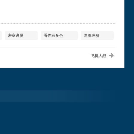
密室逃脱
看你有多色
网页玛丽
飞机大战