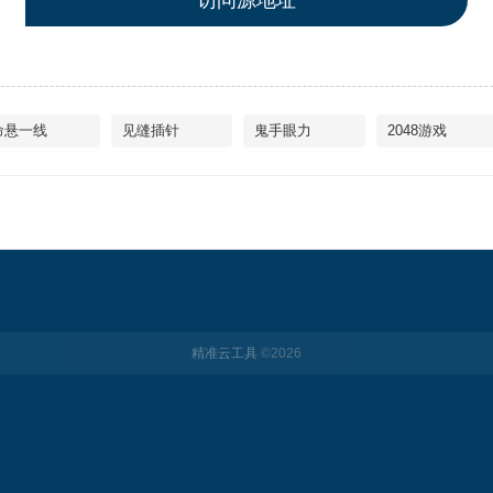
访问源地址
命悬一线
见缝插针
鬼手眼力
2048游戏
精准云工具
©
2026