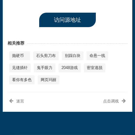
访问源地址
相关推荐
抛硬币
石头剪刀布
别踩白块
命悬一线
见缝插针
鬼手眼力
2048游戏
密室逃脱
看你有多色
网页玛丽
迷宫
点击调戏