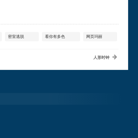
密室逃脱
看你有多色
网页玛丽
人形时钟