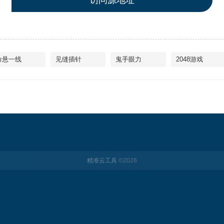
访问源地址
命悬一线
见缝插针
鬼手眼力
2048游戏
精准云工具
©
2026