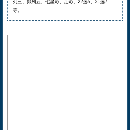
列三、排列五、七星彩、足彩、22选5、31选7
等。