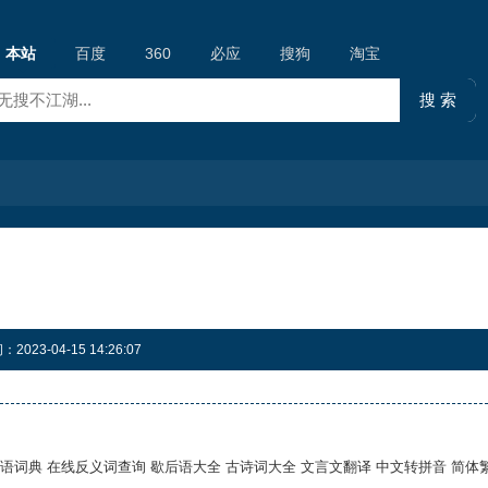
本站
百度
360
必应
搜狗
淘宝
23-04-15 14:26:07
线成语词典 在线反义词查询 歇后语大全 古诗词大全 文言文翻译 中文转拼音 简体