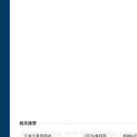
相关推荐
立体元素周期表
QQ头像获取
精确ip