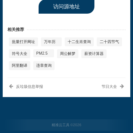
访问源地址
相关推荐
批量打开网址
万年历
十二生肖查询
二十四节气
PM2.5
符号大全
周公解梦
薪资计算器
阿里翻译
违章查询
反垃圾信息举报
节日大全
精准云工具
©
2026