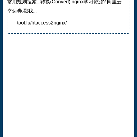
常用规则搜索...转换(Convert) nginx学习资源? 阿里云
幸运券,戳我...
tool.lu/htaccess2nginx/