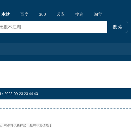
本站
百度
360
必应
搜狗
淘宝
23-09-23 23:44:43
码。有多种风格样式，裁剪非常炫酷！