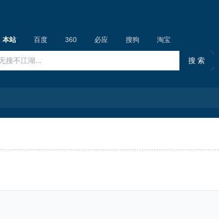
本站
百度
360
必应
搜狗
淘宝