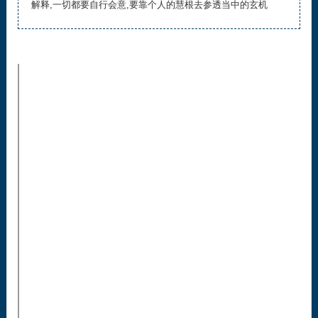
解释,一切都要自行会意,要靠个人的慧根去参透当中的玄机