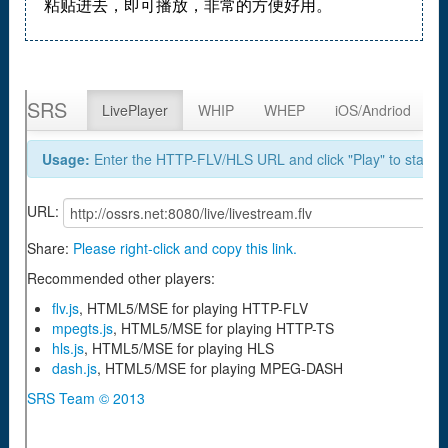
粘贴进去，即可播放，非常的方便好用。