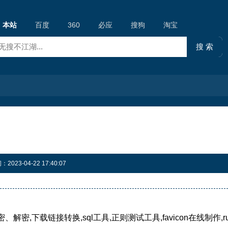
本站
百度
360
必应
搜狗
淘宝
23-04-22 17:40:07
密,下载链接转换,sql工具,正则测试工具,favicon在线制作,