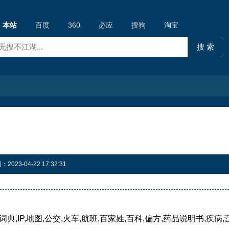
本站
百度
360
必应
搜狗
淘宝
23-04-22 17:32:31
典,IP,地图,公交,火车,航班,百家姓,百科,偏方,药品说明书,疾病,