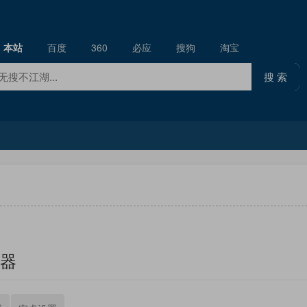
本站
百度
360
必应
搜狗
淘宝
器