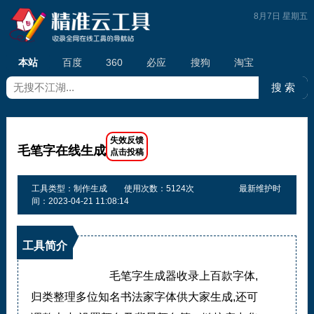
8月7日 星期五
本站
百度
360
必应
搜狗
淘宝
毛笔字在线生成
工具类型：制作生成
使用次数：5124次
最新维护时
间：2023-04-21 11:08:14
工具简介
毛笔字生成器收录上百款字体,
归类整理多位知名书法家字体供大家生成,还可