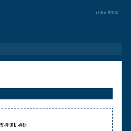
8月6日 星期四
持随机姓氏!