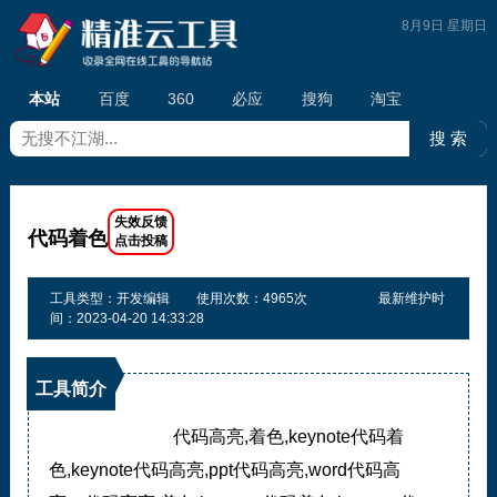
8月9日 星期日
本站
百度
360
必应
搜狗
淘宝
代码着色
工具类型：开发编辑
使用次数：4965次
最新维护时
间：2023-04-20 14:33:28
工具简介
代码高亮,着色,keynote代码着
色,keynote代码高亮,ppt代码高亮,word代码高