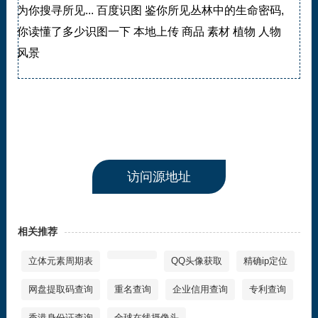
为你搜寻所见... 百度识图 鉴你所见丛林中的生命密码,
你读懂了多少识图一下 本地上传 商品 素材 植物 人物
风景
百度为您找到相关结果约33,900,000
访问源地址
相关推荐
立体元素周期表
QQ头像获取
精确ip定位
网盘提取码查询
重名查询
企业信用查询
专利查询
香港身份证查询
全球在线摄像头