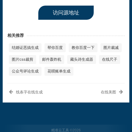
访问源地址
相关推荐
结婚证恶搞生成
帮你百度
教你百度一下
图片裁减
图片css裁剪
邮件轰炸机
藏头诗生成器
在线尺子
公众号评论生成
花呗账单生成
线条字在线生成
在线美图
精准云工具
©
2026