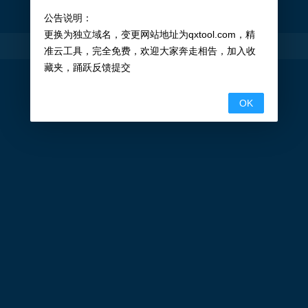
公告说明：
更换为独立域名，变更网站地址为qxtool.com，精
精准云工具
©
2026
准云工具，完全免费，欢迎大家奔走相告，加入收
藏夹，踊跃反馈提交
OK