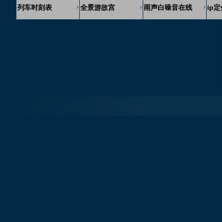
列车时刻表
全景游故宫
雨声白噪音在线
ip