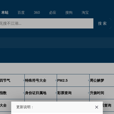
本站
百度
360
必应
搜狗
淘宝
四节气
特殊符号大全
PM2.5
周公解梦
指数
身份证归属地
彩票查询
升旗时间
大全
历史上的今天
反垃圾信息举报
固定电话查询
更新说明：