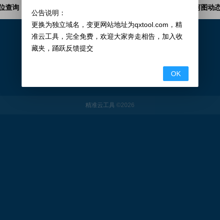
定位查询
天气预报
智商测试
公告说明：
更换为独立域名，变更网站地址为qxtool.com，精
准云工具，完全免费，欢迎大家奔走相告，加入收
‹‹
1
››
藏夹，踊跃反馈提交
OK
精准云工具
©
2026