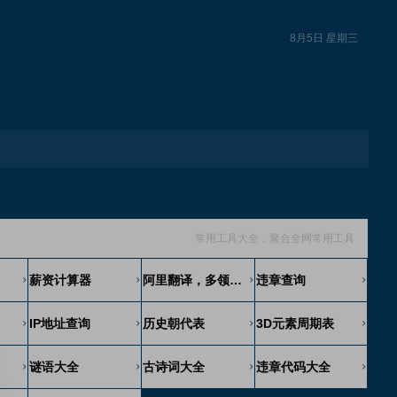
8月5日 星期三
常用工具大全，聚合全网常用工具
薪资计算器
阿里翻译，多领域多语种在线翻译工具
违章查询
IP地址查询
历史朝代表
3D元素周期表
谜语大全
古诗词大全
违章代码大全