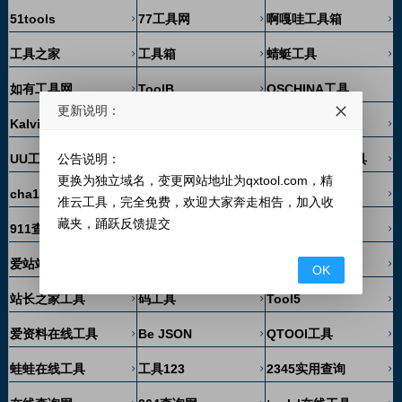
51tools
77工具网
啊嘎哇工具箱
工具之家
工具箱
蜻蜓工具
如有工具网
ToolB
OSCHINA工具
更新说明：
Kalvin在线工具
即时工具
工具狗
公告说明：
UU工具箱
工具好帮手
脚本之家在线工具
更换为独立域名，变更网站地址为qxtool.com，精
cha128工具网
晓盒子
帮小忙
准云工具，完全免费，欢迎大家奔走相告，加入收
藏夹，踊跃反馈提交
911查询
Tool.lu
LmCjl在线工具
爱站站长工具
爸爸妈妈工具
360工具大全
OK
站长之家工具
码工具
Tool5
爱资料在线工具
Be JSON
QTOOl工具
蛙蛙在线工具
工具123
2345实用查询