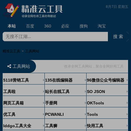
8月7日 星期五
本站
百度
360
必应
搜狗
淘宝
精准云工具
>
工具网站
工具网站
收录全网工具网站，聚合全网好用工具
5118营销工具
135在线编辑器
96微信公众号编辑器
工具啦
站长在线工具
SO JSON
网页工具箱
手册网
OKTools
优工具
PCWANLI
Tools
lddgo工具大全
工具狮
快用工具