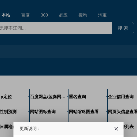
本站
百度
360
必应
搜狗
淘宝
ip定位
百度网盘/蓝奏网盘提取码查询
重名查询
企业信用查询
性别预测
网站图标查询
网站缩略图查看
网页头信息查
归属地查询
成语查询工具
家庭称谓查询
各国首都列表
更新说明：